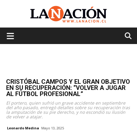
La
Nación
CRISTÓBAL CAMPOS Y EL GRAN OBJETIVO
EN SU RECUPERACIÓN: “VOLVER A JUGAR
AL FÚTBOL PROFESIONAL”
El portero, quien sufrió un grave accidente en septiembre
del año pasado, entregó detalles sobre su recuperación tras
la amputación de su pie derecho, y no escondió su ilusión
de volver a atajar.
Leonardo Medina
Mayo 13, 2025