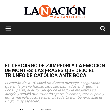
La
Nación
EL DESCARGO DE ZAMPEDRI Y LA EMOCIÓN
DE MONTES: LAS FRASES QUE DEJÓ EL
TRIUNFO DE CATÓLICA ANTE BOCA
El capitán de la UC lanzó un directo mensaje, asegurando
que en la previa habían sido subestimados en Argentina.
Por su parte, el autor del gol de la victoria evidenció su
alegría y señaló que “cuando agarra la comba, toca el palo y
entra, me volví loco, se silenció toda La Bombonera. Este es
un gol muy especial”.