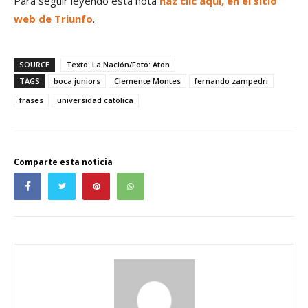
Para seguir leyendo esta nota
haz clic aquí, en el sitio
web de Triunfo
.
SOURCE
Texto: La Nación/Foto: Aton
TAGS
boca juniors
Clemente Montes
fernando zampedri
frases
universidad católica
Comparte esta noticia