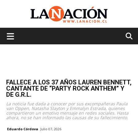
La
Nación
FALLECE A LOS 37 AÑOS LAUREN BENNETT,
CANTANTE DE “PARTY ROCK ANTHEM” Y
DE G.R.L.
La noticia fue dada a conocer por sus excompañeras Paula
van Oppen, Natasha Slayton y Emmalyn Estrada, quienes
compartieron un emotivo mensaje en redes sociales. Hasta
ahora, no se han informado las causas de su fallecimiento.
Eduardo Córdova
Julio 07, 2026