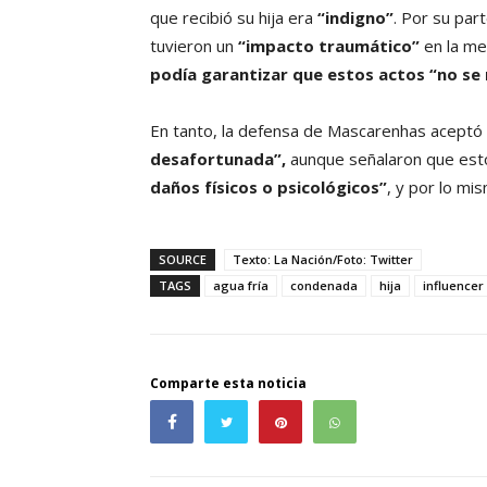
que recibió su hija era
“indigno”
. Por su par
tuvieron un
“impacto traumático”
en la me
podía garantizar que estos actos “no se 
En tanto, la defensa de Mascarenhas aceptó en
desafortunada”,
aunque señalaron que esto
daños físicos o psicológicos”
, y por lo mi
SOURCE
Texto: La Nación/Foto: Twitter
TAGS
agua fría
condenada
hija
influencer
Comparte esta noticia