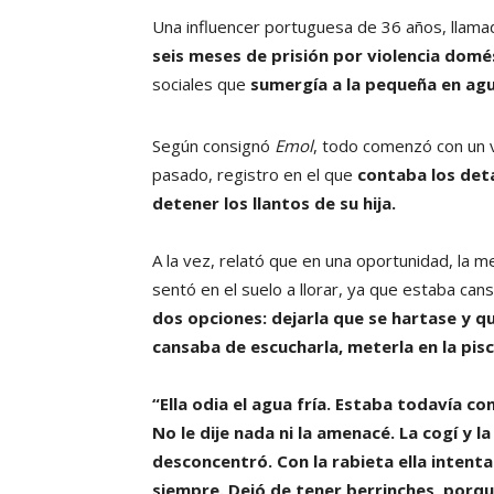
Una influencer portuguesa de 36 años, llam
seis meses de prisión por violencia domés
sociales que
sumergía a la pequeña en agu
Según consignó
Emol
, todo comenzó con un v
pasado, registro en el que
contaba los deta
detener los llantos de su hija.
A la vez, relató que en una oportunidad, la m
sentó en el suelo a llorar, ya que estaba can
dos opciones: dejarla que se hartase y q
cansaba de escucharla, meterla en la pisc
“Ella odia el agua fría. Estaba todavía co
No le dije nada ni la amenacé. La cogí y la
desconcentró. Con la rabieta ella intent
siempre. Dejó de tener berrinches, porqu