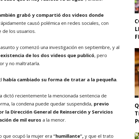
 también grabó y compartió dos videos donde
C
 rápidamente causó polémica en redes sociales, con
L
 de los usuarios.
F
l asunto y comenzó una investigación en septiembre, y al
 existencia de los dos videos que publicó
, pero
or y no maltratarla.
ad
había cambiado su forma de tratar a la pequeña
.
oa dictó recientemente la mencionada sentencia de
forma, la condena puede quedar suspendida,
previo
Q
r la Dirección General de Reinserción y Servicios
T
ción de mil euros
a la menor.
P
do que ocupó la mujer era
“humillante”,
y que el trato