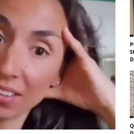
P
S
D
Q
D