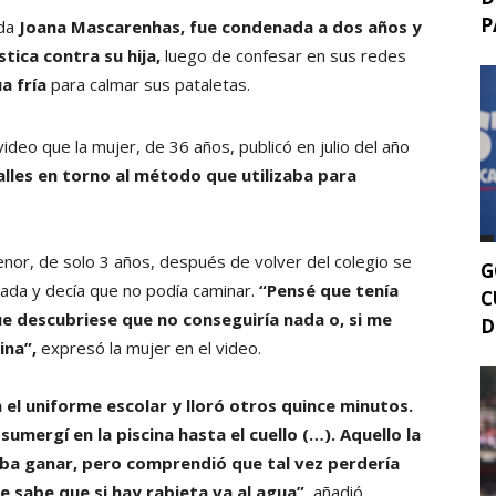
P
ada
Joana Mascarenhas, fue condenada a dos años y
tica contra su hija,
luego de confesar en sus redes
a fría
para calmar sus pataletas.
ideo que la mujer, de 36 años, publicó en julio del año
lles en torno al método que utilizaba para
enor, de solo 3 años, después de volver del colegio se
G
sada y decía que no podía caminar.
“Pensé que tenía
C
ue descubriese que no conseguiría nada o, si me
D
ina”,
expresó la mujer en el video.
n el uniforme escolar y lloró otros quince minutos.
 sumergí en la piscina hasta el cuello (…). Aquello la
aba ganar, pero comprendió que tal vez perdería
e sabe que si hay rabieta va al agua”
, añadió.