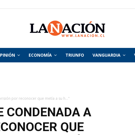
PINIÓN
ECONOMÍA
TRIUNFO
VANGUARDIA
La
Nación
risión por reconocer que metía a su h..."
E CONDENADA A
ECONOCER QUE