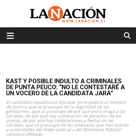
La
Nación
KAST Y POSIBLE INDULTO A CRIMINALES
DE PUNTA PEUCO: “NO LE CONTESTARÉ A
UN VOCERO DE LA CANDIDATA JARA”
El candidato republicano dijo que “yo le pediría al ministro
de Justicia que se preocupe de la seguridad de los
gendarmes, que se preocupe de por qué entra droga a las
cárceles, de por qué hay vulneración de derechos de los
presos, de por qué hay celebraciones y fiestas en las
cárceles, que se preocupe de las amenazas que han habido
a autoridades del Poder Judicial y del Ministerio Público”,
consignó 24Horas.