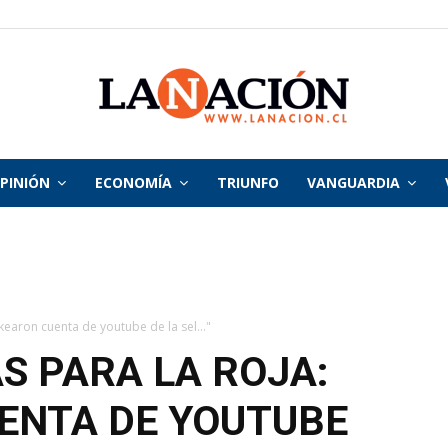
PINIÓN
ECONOMÍA
TRIUNFO
VANGUARDIA
La
Nación
earon cuenta de youtube de la sel..."
 PARA LA ROJA:
ENTA DE YOUTUBE