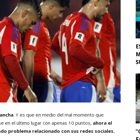
E
M
S
cancha
. Y es que en medio del mal momento que
ose en el último lugar con apenas 10 puntos,
ahora el
“
do problema relacionado con sus redes sociales.
F