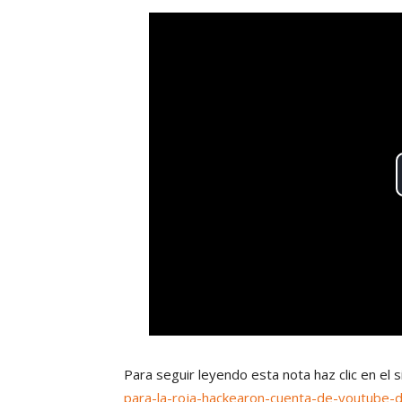
Para seguir leyendo esta nota haz clic en el 
para-la-roja-hackearon-cuenta-de-youtube-d