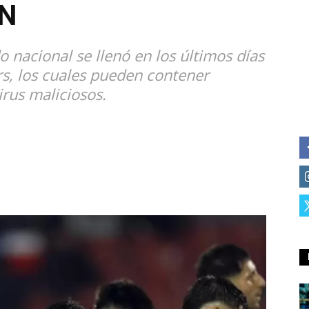
ÓN
o nacional se llenó en los últimos días
rs, los cuales pueden contener
rus maliciosos.