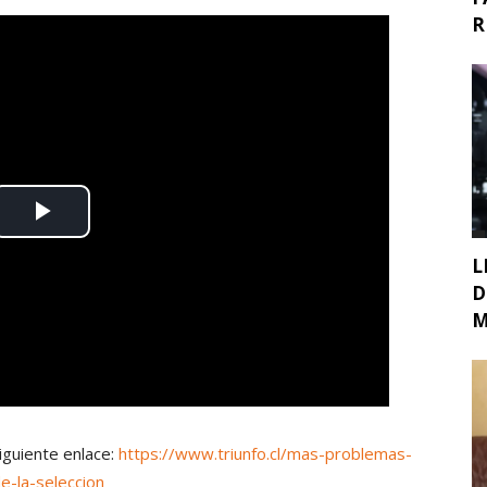
R
L
D
M
siguiente enlace:
https://www.triunfo.cl/mas-problemas-
e-la-seleccion