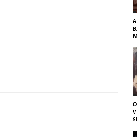
A
B
M
C
V
S