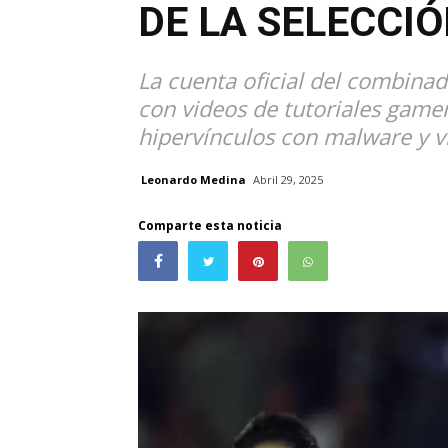
DE LA SELECCI
La cuenta oficial del combinad
con videos de tutoriales game
hipervínculos con malware y vi
Leonardo Medina
Abril 29, 2025
Comparte esta noticia