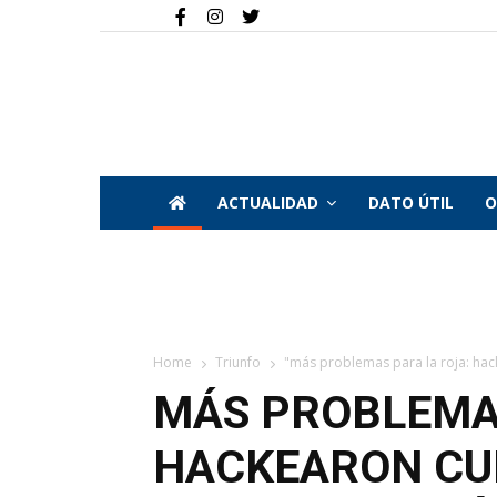
ACTUALIDAD
DATO ÚTIL
O
Home
Triunfo
"más problemas para la roja: hack
MÁS PROBLEMAS
HACKEARON CU