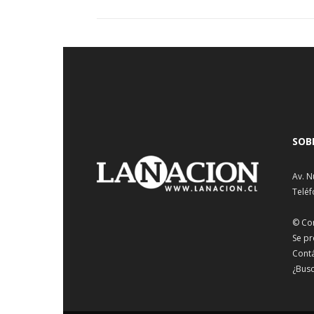
SOB
Av. N
Teléf
© Co
Se pr
Cont
¿Busc