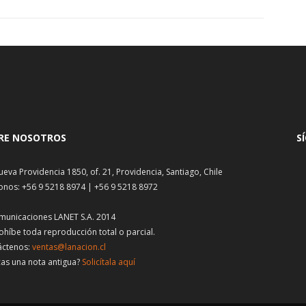
RE NOSOTROS
S
ueva Providencia 1850, of. 21, Providencia, Santiago, Chile
onos: +56 9 5218 8974 | +56 9 5218 8972
municaciones LANET S.A. 2014
ohíbe toda reproducción total o parcial.
áctenos:
ventas@lanacion.cl
as una nota antigua?
Solicítala aquí