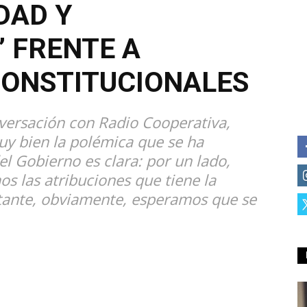
DAD Y
 FRENTE A
CONSTITUCIONALES
onversación con Radio Cooperativa,
y bien la polémica que se ha
l Gobierno es clara: por un lado,
 las atribuciones que tiene la
ante, obviamente, esperamos que se