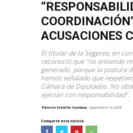
“RESPONSABILI
COORDINACIÓN”
ACUSACIONES 
El titular de la Segpres, en c
reconoció que “no entiendo mu
generado, porque la postura de
hemos señalado que respetamos
Cámara de Diputados. No obst
ejerzan con responsabilidad”.
Patricia Schüller Gamboa
Septiembre 16, 2024
Comparte esta noticia