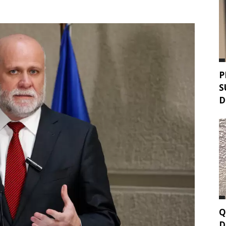
P
S
D
Q
D