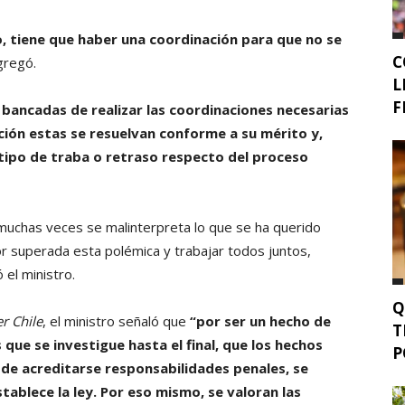
o, tiene que haber una coordinación para que no se
C
regó.
L
F
bancadas de realizar las coordinaciones necesarias
ación estas se resuelvan conforme a su mérito y,
tipo de traba o retraso respecto del proceso
e muchas veces se malinterpreta lo que se ha querido
or superada esta polémica y trabajar todos juntos,
 el ministro.
Q
r Chile
, el ministro señaló que
“por ser un hecho de
T
ue se investigue hasta el final, que los hechos
P
de acreditarse responsabilidades penales, se
tablece la ley. Por eso mismo, se valoran las