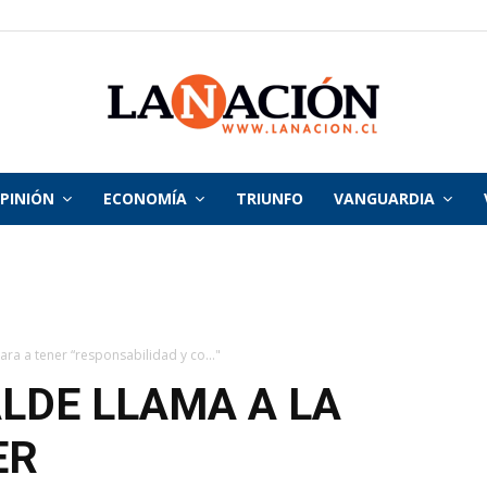
PINIÓN
ECONOMÍA
TRIUNFO
VANGUARDIA
La
Nación
ara a tener “responsabilidad y co..."
ALDE LLAMA A LA
ER