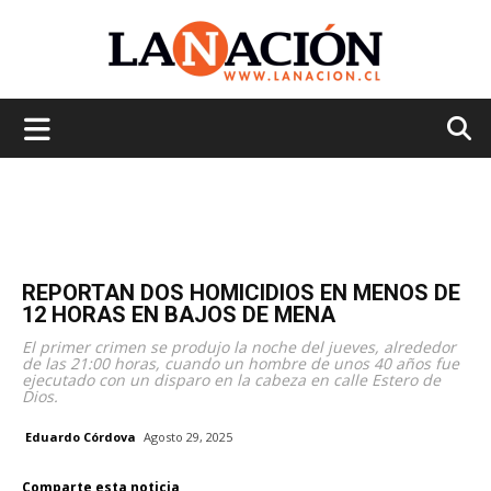
La
Nación
REPORTAN DOS HOMICIDIOS EN MENOS DE
12 HORAS EN BAJOS DE MENA
El primer crimen se produjo la noche del jueves, alrededor
de las 21:00 horas, cuando un hombre de unos 40 años fue
ejecutado con un disparo en la cabeza en calle Estero de
Dios.
Eduardo Córdova
Agosto 29, 2025
Comparte esta noticia