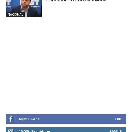
NACIONAL
60,813
Fans
LIKE
10,000
Seguidores
SEGUIR