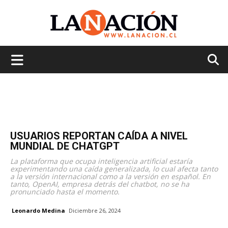
La
Nación
USUARIOS REPORTAN CAÍDA A NIVEL
MUNDIAL DE CHATGPT
La plataforma que ocupa inteligencia artificial estaría
experimentando una caída generalizada, lo cual afecta tanto
a la versión internacional como a la versión en español. En
tanto, OpenAI, empresa detrás del chatbot, no se ha
pronunciado hasta el momento.
Leonardo Medina
Diciembre 26, 2024