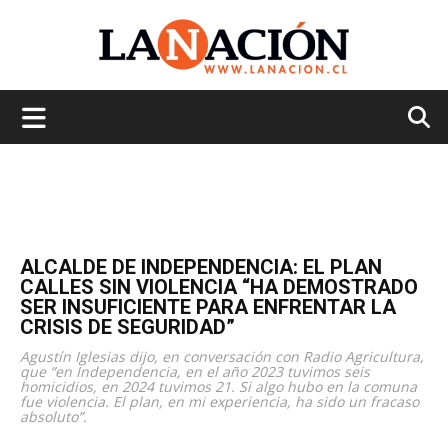
La
Nación
ALCALDE DE INDEPENDENCIA: EL PLAN
CALLES SIN VIOLENCIA “HA DEMOSTRADO
SER INSUFICIENTE PARA ENFRENTAR LA
CRISIS DE SEGURIDAD”
Agustín Iglesias dijo, en conversación con Radio Agricultura,
que “en Independencia, en el año 2023 tuvimos seis
homicidios, en 2024 tuvimos 21. Si algo hubo en la comuna
fue violencia. El plan, en mi experiencia, ha sido un fracaso
absoluto”.