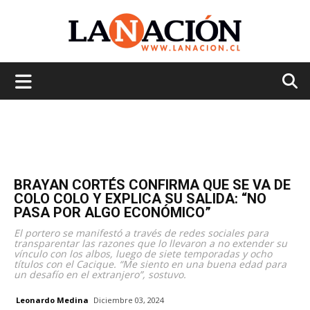
La
Nación
BRAYAN CORTÉS CONFIRMA QUE SE VA DE
COLO COLO Y EXPLICA SU SALIDA: “NO
PASA POR ALGO ECONÓMICO”
El portero se manifestó a través de redes sociales para
transparentar las razones que lo llevaron a no extender su
vínculo con los albos, luego de siete temporadas y ocho
títulos con el Cacique. “Me siento en una buena edad para
un desafío en el extranjero”, sostuvo.
Leonardo Medina
Diciembre 03, 2024