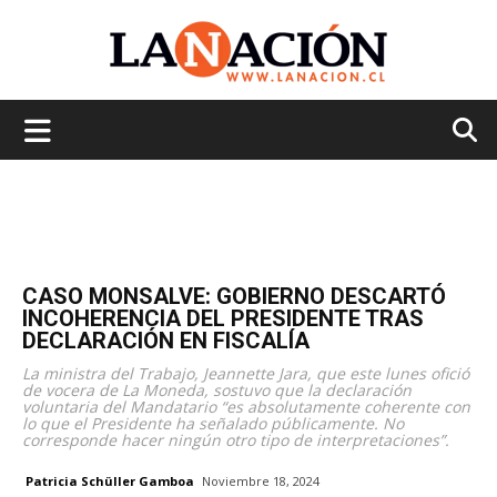
La
Nación
CASO MONSALVE: GOBIERNO DESCARTÓ
INCOHERENCIA DEL PRESIDENTE TRAS
DECLARACIÓN EN FISCALÍA
La ministra del Trabajo, Jeannette Jara, que este lunes ofició
de vocera de La Moneda, sostuvo que la declaración
voluntaria del Mandatario “es absolutamente coherente con
lo que el Presidente ha señalado públicamente. No
corresponde hacer ningún otro tipo de interpretaciones”.
Patricia Schüller Gamboa
Noviembre 18, 2024