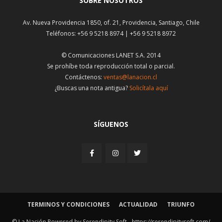
SOBRE NOSOTROS
Av. Nueva Providencia 1850, of. 21, Providencia, Santiago, Chile
Teléfonos: +56 9 5218 8974 | +56 9 5218 8972
© Comunicaciones LANET S.A. 2014
Se prohíbe toda reproducción total o parcial.
Contáctenos:
ventas@lanacion.cl
¿Buscas una nota antigua?
Solicítala aquí
SÍGUENOS
TERMINOS Y CONDICIONES
ACTUALIDAD
TRIUNFO
© La Nación Powered by Serendipity Soft -
https://serendipitysoft.com/