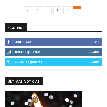
1
…
3
4
SÍGUENOS
60,813
Fans
LIKE
10,000
Seguidores
SEGUIR
346,900
Seguidores
SEGUIR
ÚLTIMAS NOTICIAS