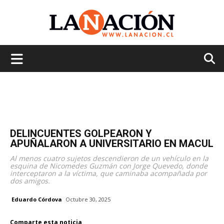
La
Nación
DELINCUENTES GOLPEARON Y
APUÑALARON A UNIVERSITARIO EN MACUL
Al menos cuatro sujetos descendieron de un vehículo en la
esquina de Nicomedes Guzmán con Jorge Quevedo, donde
interceptaron a la víctima, que caminaba acompañada por
dos amigos.
Eduardo Córdova
Octubre 30, 2025
Comparte esta noticia