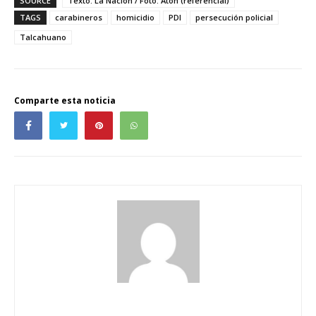
SOURCE
Texto: La Nación / Foto: Aton (referencial)
TAGS
carabineros
homicidio
PDI
persecución policial
Talcahuano
Comparte esta noticia