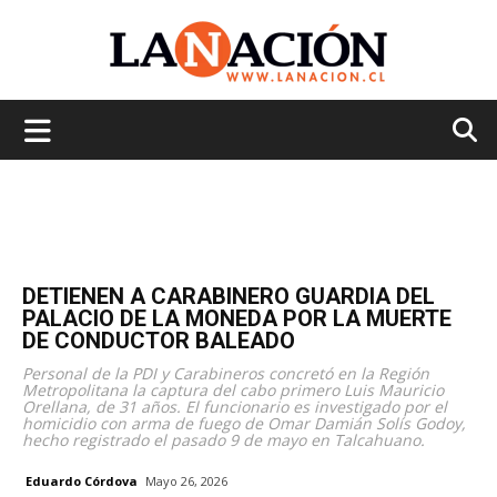
La
Nación
DETIENEN A CARABINERO GUARDIA DEL
PALACIO DE LA MONEDA POR LA MUERTE
DE CONDUCTOR BALEADO
Personal de la PDI y Carabineros concretó en la Región
Metropolitana la captura del cabo primero Luis Mauricio
Orellana, de 31 años. El funcionario es investigado por el
homicidio con arma de fuego de Omar Damián Solís Godoy,
hecho registrado el pasado 9 de mayo en Talcahuano.
Eduardo Córdova
Mayo 26, 2026