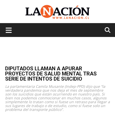
La
Nación
DIPUTADOS LLAMAN A APURAR
PROYECTOS DE SALUD MENTAL TRAS
SERIE DE INTENTOS DE SUICIDIO
La parlamentaria Camila Musante (Indep-PPD) dijo que “la
verdadera pandemia que nos deja el mes de septiembre
son los suicidios que están ocurriendo en nuestro país. Si
bien nos podemos conmocionar en muchos casos, algunos
simplemente lo tratan como si fuese un retraso para llegar a
sus lugares de trabajo o de estudio, como si fuese solo un
problema del transporte público”.