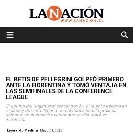
La
Nación
EL BETIS DE PELLEGRINI GOLPEÓ PRIMERO
ANTE LA FIORENTINA Y TOMÓ VENTAJA EN
LAS SEMIFINALES DE LA CONFERENCE
LEAGUE
El equipo del “Ingeniero” venció por 2-1 al cuadro italiano en
España y buscará llegar a una histórica final la próxima
semana, en el duelo de vuelta que se disputará en
Florencia.
Leonardo Medina
Mayo 01, 2025