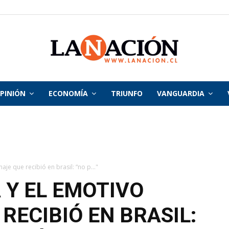
PINIÓN
ECONOMÍA
TRIUNFO
VANGUARDIA
La
Nación
je que recibió en brasil: “no p..."
 Y EL EMOTIVO
RECIBIÓ EN BRASIL: