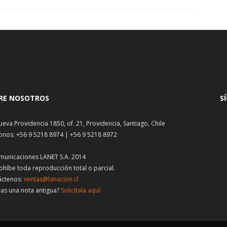
RE NOSOTROS
S
ueva Providencia 1850, of. 21, Providencia, Santiago, Chile
onos: +56 9 5218 8974 | +56 9 5218 8972
municaciones LANET S.A. 2014
ohíbe toda reproducción total o parcial.
áctenos:
ventas@lanacion.cl
as una nota antigua?
Solicítala aquí