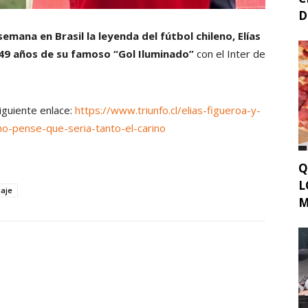
D
emana en Brasil la leyenda del fútbol chileno, Elías
49 años de su famoso “Gol Iluminado”
con el Inter de
siguiente enlace:
https://www.triunfo.cl/elias-figueroa-y-
no-pense-que-seria-tanto-el-carino
Q
L
aje
M