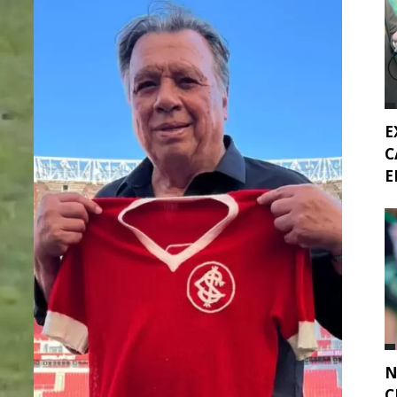
E
C
E
N
C