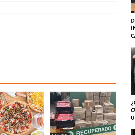
D
I
C
¿
C
U