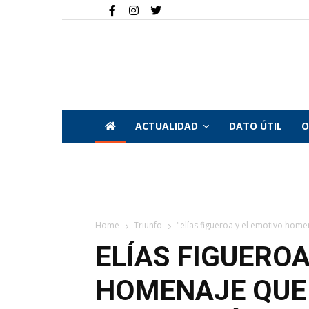
ACTUALIDAD
DATO ÚTIL
O
Home
Triunfo
"elías figueroa y el emotivo homena
ELÍAS FIGUEROA
HOMENAJE QUE 