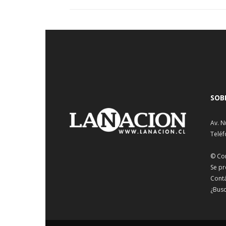
SOB
Av. N
Teléf
© Co
Se pr
Cont
¿Busc