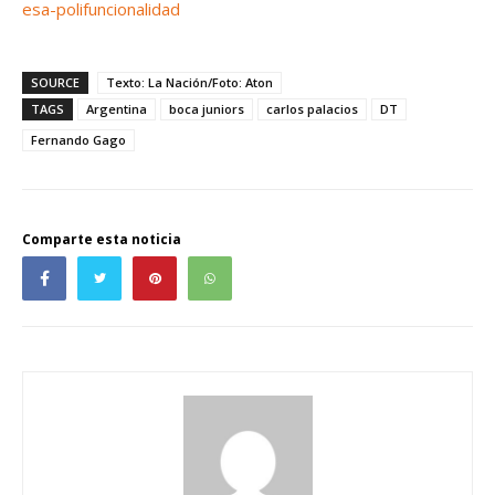
esa-polifuncionalidad
SOURCE
Texto: La Nación/Foto: Aton
TAGS
Argentina
boca juniors
carlos palacios
DT
Fernando Gago
Comparte esta noticia