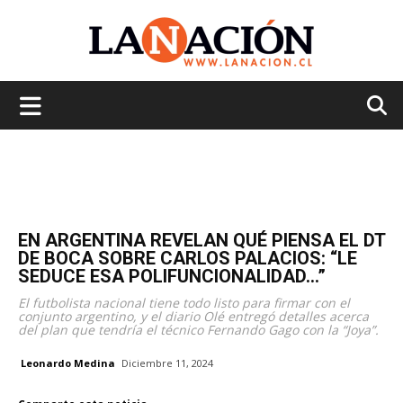
La
Nación
EN ARGENTINA REVELAN QUÉ PIENSA EL DT
DE BOCA SOBRE CARLOS PALACIOS: “LE
SEDUCE ESA POLIFUNCIONALIDAD…”
El futbolista nacional tiene todo listo para firmar con el
conjunto argentino, y el diario Olé entregó detalles acerca
del plan que tendría el técnico Fernando Gago con la “Joya”.
Leonardo Medina
Diciembre 11, 2024