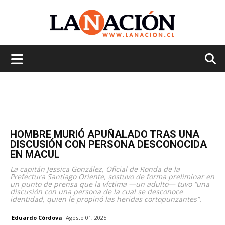
La
Nación
HOMBRE MURIÓ APUÑALADO TRAS UNA
DISCUSIÓN CON PERSONA DESCONOCIDA
EN MACUL
La capitán Jessica González, Oficial de Ronda de la
Prefectura Santiago Oriente, sostuvo de forma preliminar en
un punto de prensa que la víctima —un adulto— tuvo “una
discusión con una persona de la cual se desconoce
identidad, quien le propinó las heridas cortopunzantes”.
Eduardo Córdova
Agosto 01, 2025