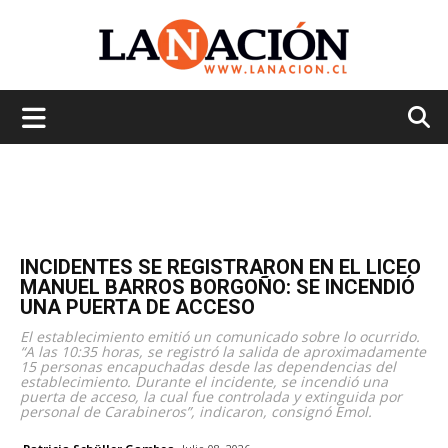
La
Nación
INCIDENTES SE REGISTRARON EN EL LICEO
MANUEL BARROS BORGOÑO: SE INCENDIÓ
UNA PUERTA DE ACCESO
El establecimiento emitió un comunicado sobre lo ocurrido.
“A las 10:35 horas, se registró la salida de aproximadamente
15 personas encapuchadas desde las dependencias del
establecimiento. Durante el incidente, se incendió una
puerta de acceso, la cual fue controlada y extinguida por
personal de Carabineros”, indicaron, consignó Emol.