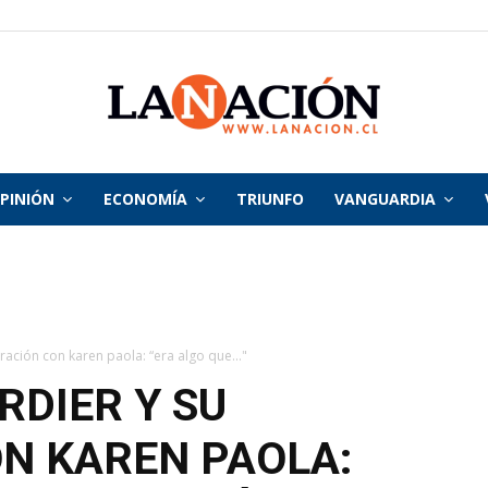
PINIÓN
ECONOMÍA
TRIUNFO
VANGUARDIA
La
Nación
ración con karen paola: “era algo que..."
RDIER Y SU
N KAREN PAOLA: