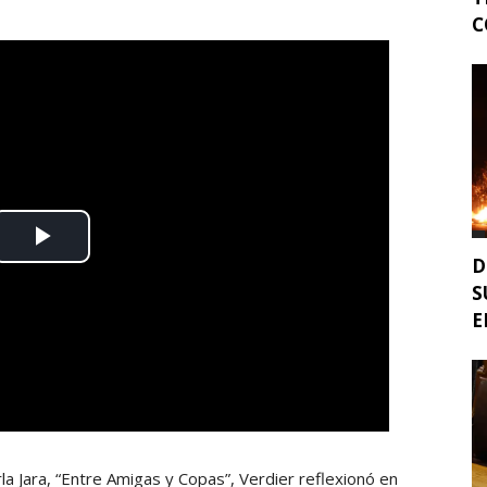
C
D
S
E
la Jara, “Entre Amigas y Copas”, Verdier reflexionó en