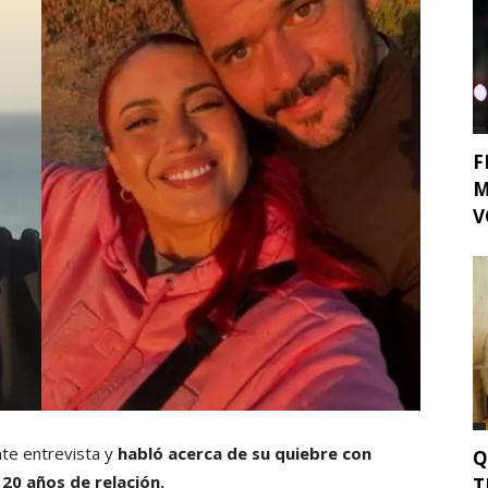
F
M
V
nte entrevista y
habló acerca de su quiebre con
Q
 20 años de relación.
T