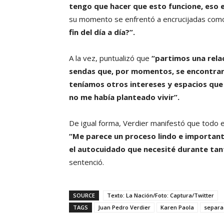
tengo que hacer que esto funcione, eso 
su momento se enfrentó a encrucijadas co
fin del día a día?”.
A la vez, puntualizó que
“partimos una rela
sendas que, por momentos, se encontra
teníamos otros intereses y espacios que r
no me había planteado vivir”.
De igual forma, Verdier manifestó que todo es
“Me parece un proceso lindo e importan
el autocuidado que necesité durante ta
sentenció.
SOURCE
Texto: La Nación/Foto: Captura/Twitter
TAGS
Juan Pedro Verdier
Karen Paola
separa