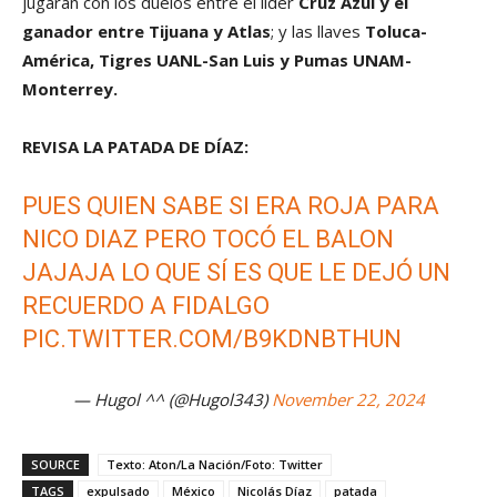
jugarán con los duelos entre el líder
Cruz Azul y el
ganador entre Tijuana y Atlas
; y las llaves
Toluca-
América, Tigres UANL-San Luis y Pumas UNAM-
Monterrey.
REVISA LA PATADA DE DÍAZ:
PUES QUIEN SABE SI ERA ROJA PARA
NICO DIAZ PERO TOCÓ EL BALON
JAJAJA LO QUE SÍ ES QUE LE DEJÓ UN
RECUERDO A FIDALGO
PIC.TWITTER.COM/B9KDNBTHUN
— Hugol ^^ (@Hugol343)
November 22, 2024
SOURCE
Texto: Aton/La Nación/Foto: Twitter
TAGS
expulsado
México
Nicolás Díaz
patada