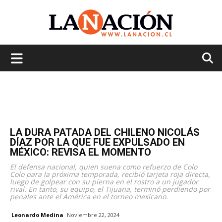
La
Nación
LA DURA PATADA DEL CHILENO NICOLÁS
DÍAZ POR LA QUE FUE EXPULSADO EN
MÉXICO: REVISA EL MOMENTO
El defensa nacional, quien suena como refuerzo de Colo
Colo para la próxima temporada, recibió tarjeta roja directa,
luego de golpear con su pierna en el rostro a un jugador
rival. En tanto, su equipo, el Tijuana, terminó perdiendo por
penales ante el América en el torneo mexicano.
Leonardo Medina
Noviembre 22, 2024