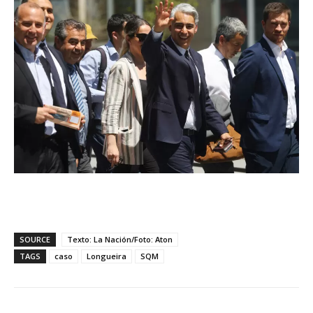
SOURCE
Texto: La Nación/Foto: Aton
TAGS
caso
Longueira
SQM