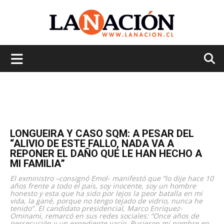
La
Nación
LONGUEIRA Y CASO SQM: A PESAR DEL
“ALIVIO DE ESTE FALLO, NADA VA A
REPONER EL DAÑO QUE LE HAN HECHO A
MI FAMILIA”
El exministro –consignó Emol- manifestó que “lo dije hace 10
años frente a todo el país, soy inocente, soy un hombre
honesto y esta que ha sido por lejos la peor batalla en mi
vida, la gané, porque no tengo tejado de vidrio, nunca he
tenido”. El candidato presidencial, Marco Enríquez-
Ominami, remarcó en sus redes sociales: “Once años de
persecución y un expediente vacío. Pusieron mi nombre en