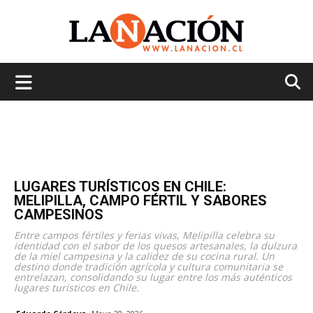
La
Nación
LUGARES TURÍSTICOS EN CHILE:
MELIPILLA, CAMPO FÉRTIL Y SABORES
CAMPESINOS
Entre campos fértiles y ferias vivas, Melipilla celebra su
identidad con el sabor de los quesos artesanales, la dulzura
de la miel campesina y la calidez de su cocina rural. Un
destino donde tradición agrícola y cultura comunitaria se
entrelazan, consolidando su lugar entre los más auténticos
lugares turísticos en Chile.