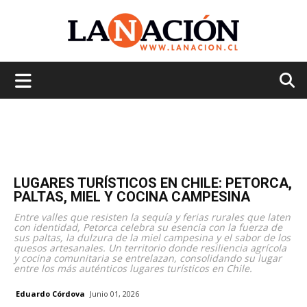
La
Nación
LUGARES TURÍSTICOS EN CHILE: PETORCA,
PALTAS, MIEL Y COCINA CAMPESINA
Entre valles que resisten la sequía y ferias rurales que laten
con identidad, Petorca celebra su esencia con la fuerza de
sus paltas, la dulzura de la miel campesina y el sabor de los
quesos artesanales. Un territorio donde resiliencia agrícola
y cocina comunitaria se entrelazan, consolidando su lugar
entre los más auténticos lugares turísticos en Chile.
Eduardo Córdova
Junio 01, 2026