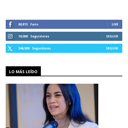
60,813
Fans
LIKE
10,000
Seguidores
SEGUIR
346,900
Seguidores
SEGUIR
LO MÁS LEÍDO