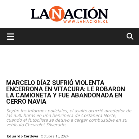
La
Nación
MARCELO DÍAZ SUFRIÓ VIOLENTA
ENCERRONA EN VITACURA: LE ROBARON
LA CAMIONETA Y FUE ABANDONADA EN
CERRO NAVIA
Según los informes policiales, el asalto ocurrió alrededor de
las 3:30 horas en una bencinera de Costanera Norte,
cuando el futbolista se detuvo a cargar combustible en su
vehículo Chevrolet Silverado.
Eduardo Córdova
Octubre 16, 2024