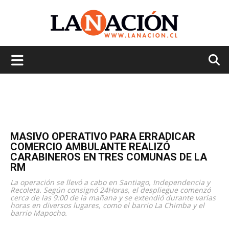
La
Nación
MASIVO OPERATIVO PARA ERRADICAR
COMERCIO AMBULANTE REALIZÓ
CARABINEROS EN TRES COMUNAS DE LA
RM
La operación se llevó a cabo en Santiago, Independencia y
Recoleta. Según consignó 24Horas, el despliegue comenzó
cerca de las 9:00 de la mañana y se extendió durante varias
horas en diversos lugares, como el barrio La Chimba y el
barrio Mapocho.