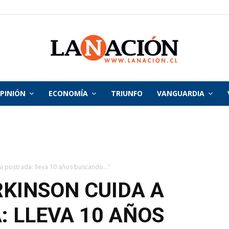
PINIÓN
ECONOMÍA
TRIUNFO
VANGUARDIA
La
Nación
a postrada: lleva 10 años buscando..."
KINSON CUIDA A
: LLEVA 10 AÑOS