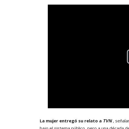
La mujer entregó su relato a
TVN
, señala
bajo el sistema público, pero a una década d