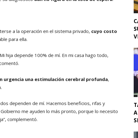
C
S
terse a la operación en el sistema privado,
cuyo costo
V
ble para ella.
 Mi hija depende 100% de mí. En mi casa hago todo,
, comentó.
on urgencia una estimulación cerebral profunda
,
.
ados dependen de mí. Hacemos beneficios, rifas y
T
el Gobierno me ayuden lo más pronto, porque lo necesito
A
ija”, complementó.
S