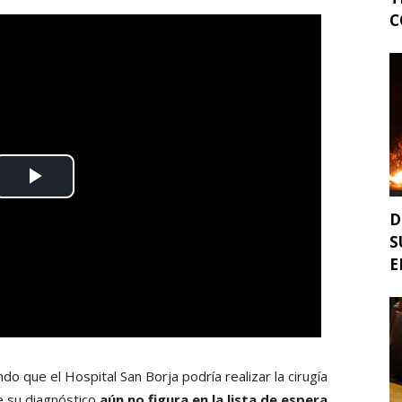
C
D
S
E
ndo que el Hospital San Borja podría realizar la cirugía
e su diagnóstico
aún no figura en la lista de espera
.