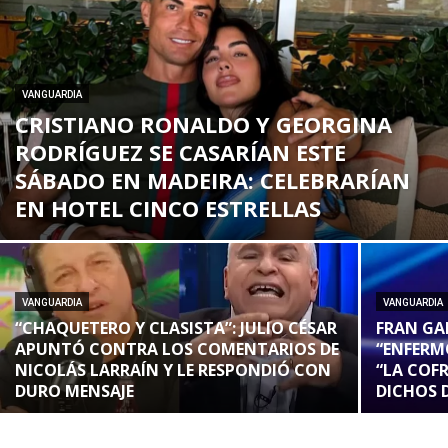
VANGUARDIA
CRISTIANO RONALDO Y GEORGINA
RODRÍGUEZ SE CASARÍAN ESTE
SÁBADO EN MADEIRA: CELEBRARÍAN
EN HOTEL CINCO ESTRELLAS
VANGUARDIA
VANGUARDIA
“CHAQUETERO Y CLASISTA”: JULIO CÉSAR
FRAN GA
APUNTÓ CONTRA LOS COMENTARIOS DE
“ENFERM
NICOLÁS LARRAÍN Y LE RESPONDIÓ CON
“LA COF
DURO MENSAJE
DICHOS 