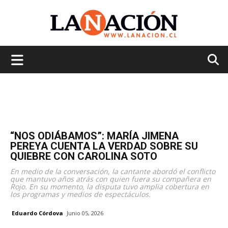
La
Nación
“NOS ODIÁBAMOS”: MARÍA JIMENA
PEREYA CUENTA LA VERDAD SOBRE SU
QUIEBRE CON CAROLINA SOTO
En medio de la conversación, la cantante abordó el conflicto
que mantuvo años atrás con quien fuera su compañera en
Rojo. En su momento, la disputa tuvo amplia cobertura en
los programas y medios de espectáculos.
Eduardo Córdova
Junio 05, 2026