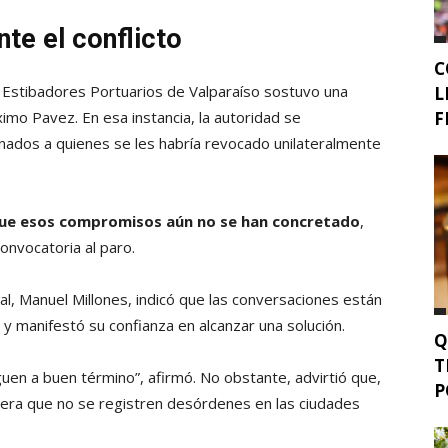
te el conflicto
C
e Estibadores Portuarios de Valparaíso sostuvo una
L
F
ximo Pavez. En esa instancia, la autoridad se
onados a quienes se les habría revocado unilateralmente
que esos compromisos aún no se han concretado
,
convocatoria al paro.
al, Manuel Millones, indicó que las conversaciones están
r y manifestó su confianza en alcanzar una solución.
Q
T
guen a buen término”, afirmó. No obstante, advirtió que,
P
spera que no se registren desórdenes en las ciudades