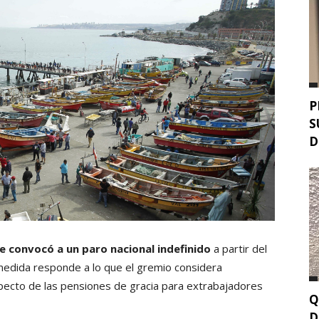
P
S
D
e convocó a un paro nacional indefinido
a partir del
 medida responde a lo que el gremio considera
specto de las pensiones de gracia para extrabajadores
Q
D