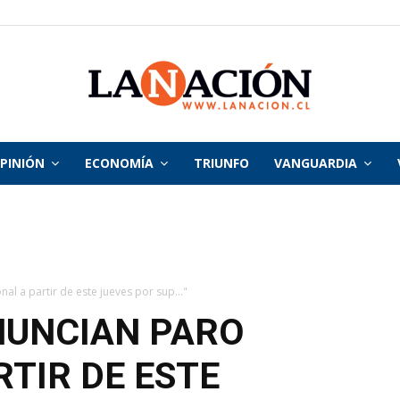
PINIÓN
ECONOMÍA
TRIUNFO
VANGUARDIA
La
Nación
al a partir de este jueves por sup..."
NUNCIAN PARO
RTIR DE ESTE