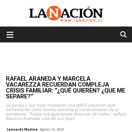
La
Nación
RAFAEL ARANEDA Y MARCELA
VACAREZZA RECUERDAN COMPLEJA
CRISIS FAMILIAR: “¿QUÉ QUIEREN? ¿QUE ME
SEPARE?”
La pareja y sus hijos revelaron una difícil situación que
enfrentaron como familia durante el confinamiento de la
pandemia. “Todos nos queríamos divorciar de todos”, señaló
Martina Araneda, una de sus hijas.
Leonardo Medina
Agosto 13, 2024