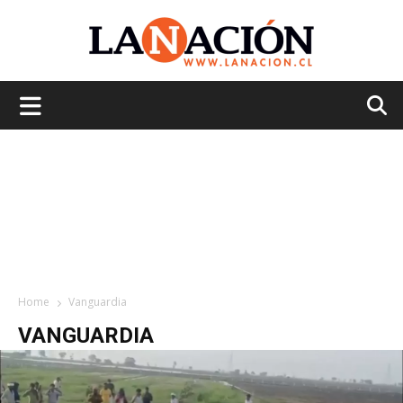
La
Nación
Home
Vanguardia
VANGUARDIA