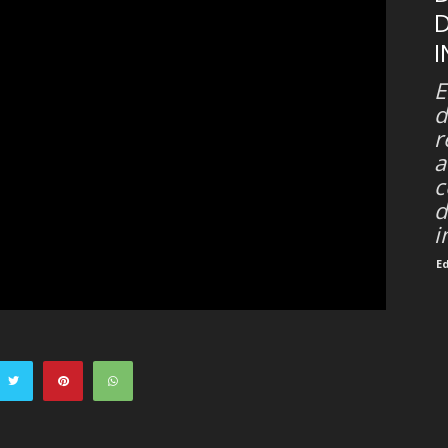
I
E
d
r
a
c
d
i
E