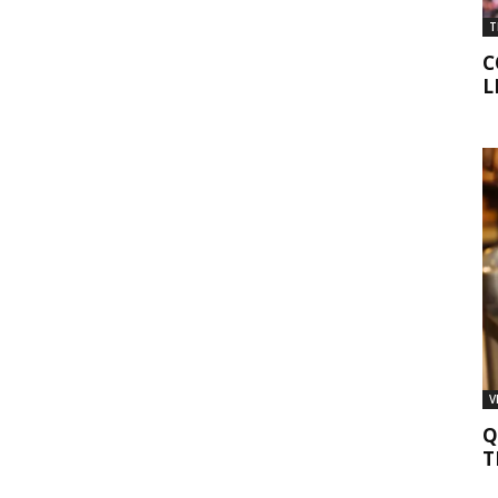
T
C
L
V
Q
T