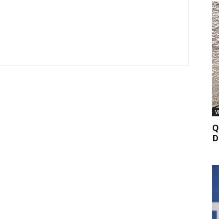
V
Q
D