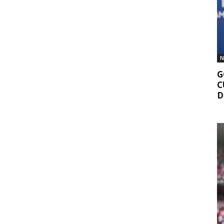
N
G
C
D