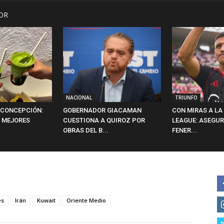
OR
NACIONAL
TRIUNFO
 CONCEPCIÓN:
GOBERNADOR GIACAMAN
CON MIRAS A L
 MEJORES
CUESTIONA A QUIROZ POR
LEAGUE: ASEGUR
OBRAS DEL B...
FENER...
es
Irán
Kuwait
Oriente Medio