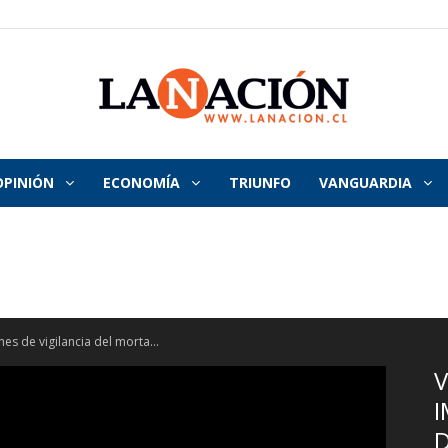
OPINIÓN
ECONOMÍA
TRIUNFO
VANGUARDIA
La
Nación
es de vigilancia del morta...
V
I