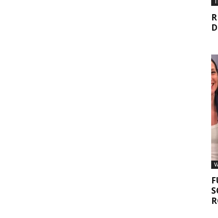
T
R
D
V
F
S
R