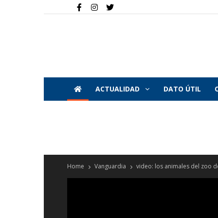
ACTUALIDAD
DATO ÚTIL
Home
Vanguardia
video: los animales del zoo de