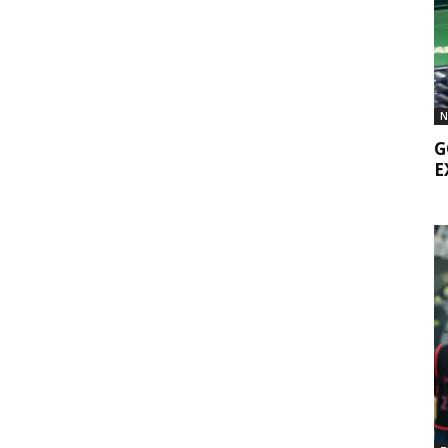
N
G
E