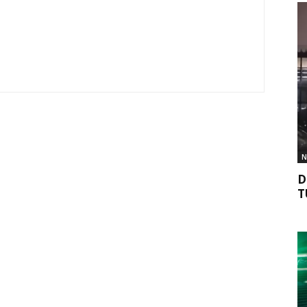
N
D
T