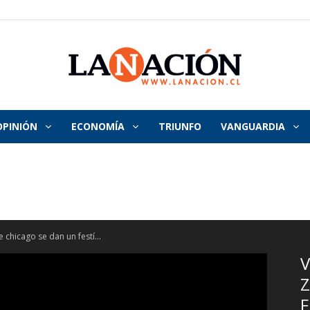
OPINIÓN
ECONOMÍA
TRIUNFO
VANGUARDIA
La
Nación
 chicago se dan un festí...
V
Z
F