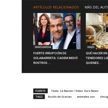
ARTÍCULOS RELACIONADOS
MÁS DEL AUT
VANGUARDIA
VIAJES
FUERTE IRRUPCIÓN DE
QUÉ HACER EN
SOLABARRIETA: CADEM MIDIÓ
TENEDORES LI
ROSTROS ...
QUIENES...
FUENTE
Texto: La Nación / Video: Euro News
TAGS
Acción de Gracias
animales zoo
chica