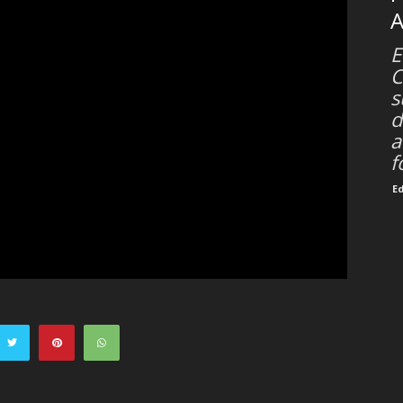
A
E
C
s
d
a
f
E