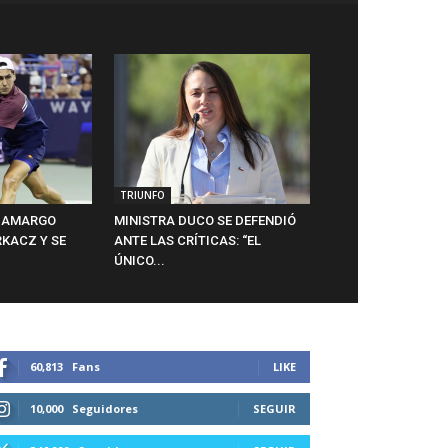
TRIUNFO
N AMARGO
MINISTRA DUCO SE DEFENDIÓ
KACZ Y SE
ANTE LAS CRÍTICAS: “EL
ÚNICO...
60,813
Fans
LIKE
10,000
Seguidores
SEGUIR