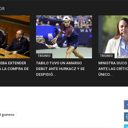
OR
TRIUNFO
TRIUNFO
EBA EXTENDER
TABILO TUVO UN AMARGO
MINISTRA DUCO 
A LA COMPRA DE
DEBUT ANTE HURKACZ Y SE
ANTE LAS CRÍTIC
DESPIDIÓ...
ÚNICO...
d guiness