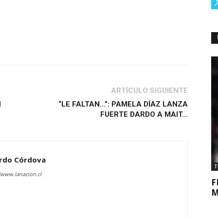
ARTÍCULO SIGUIENTE
N
“LE FALTAN…”: PAMELA DÍAZ LANZA
FUERTE DARDO A MAIT...
rdo Córdova
T
/www.lanacion.cl
F
M