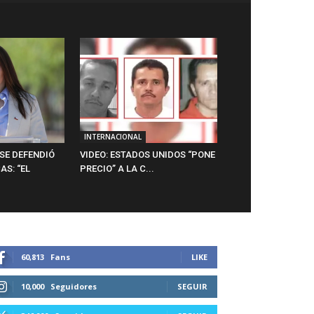
INTERNACIONAL
SE DEFENDIÓ
VIDEO: ESTADOS UNIDOS “PONE
AS: “EL
PRECIO” A LA C...
60,813
Fans
LIKE
10,000
Seguidores
SEGUIR