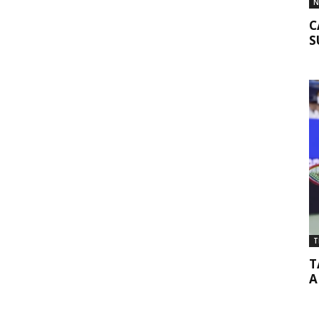
N
C
S
T
T
A