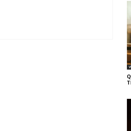
V
Q
T