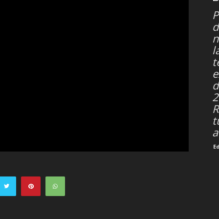
P
d
n
l
t
e
d
2
R
t
a
E