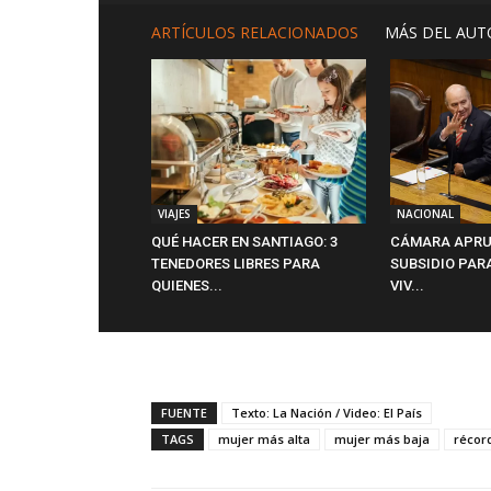
ARTÍCULOS RELACIONADOS
MÁS DEL AUT
VIAJES
NACIONAL
QUÉ HACER EN SANTIAGO: 3
CÁMARA APRU
TENEDORES LIBRES PARA
SUBSIDIO PAR
QUIENES...
VIV...
FUENTE
Texto: La Nación / Video: El País
TAGS
mujer más alta
mujer más baja
récor