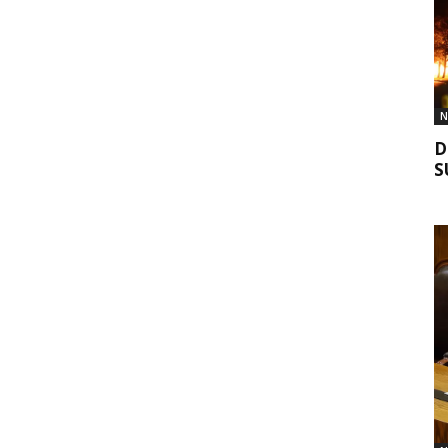
N
D
S