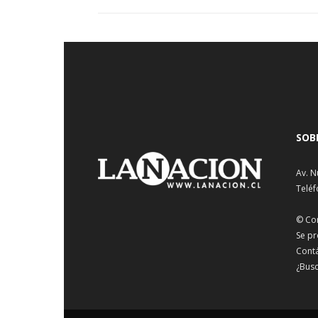
SOB
Av. N
Teléf
© Co
Se pr
Cont
¿Busc