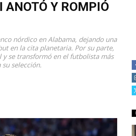
I ANOTÓ Y ROMPIÓ
elenco nórdico en Alabama, dejando una
t en la cita planetaria. Por su parte,
l y se transformó en el futbolista más
 su selección.