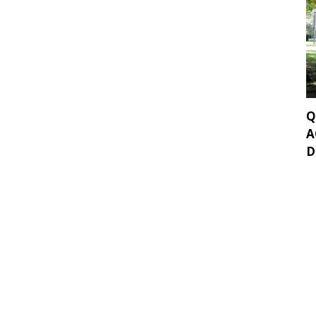
Q
A
D