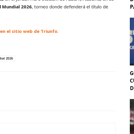
P
l Mundial 2026
, torneo donde defenderá el título de
, en el sitio web de Triunfo
.
ial 2026
G
C
D