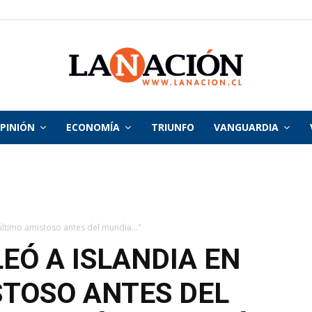
PINIÓN
ECONOMÍA
TRIUNFO
VANGUARDIA
La
Nación
último amistoso antes del mundia..."
EÓ A ISLANDIA EN
STOSO ANTES DEL