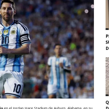
P
S
D
Q
D
ia
en el Jordan Hare Stadium de Auburn, Alabama, en su