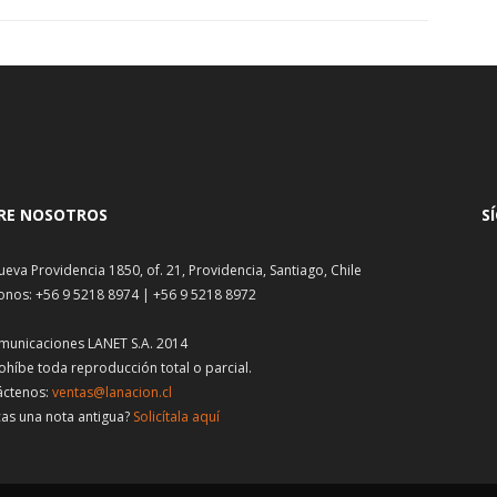
RE NOSOTROS
S
ueva Providencia 1850, of. 21, Providencia, Santiago, Chile
onos: +56 9 5218 8974 | +56 9 5218 8972
municaciones LANET S.A. 2014
ohíbe toda reproducción total o parcial.
áctenos:
ventas@lanacion.cl
as una nota antigua?
Solicítala aquí