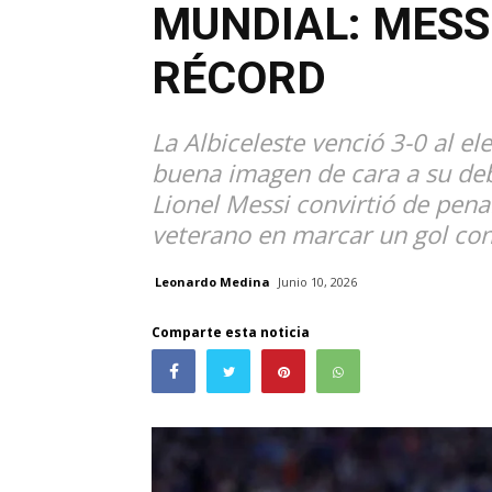
MUNDIAL: MESS
RÉCORD
La Albiceleste venció 3-0 al 
buena imagen de cara a su debu
Lionel Messi convirtió de pena
veterano en marcar un gol con
Leonardo Medina
Junio 10, 2026
Comparte esta noticia