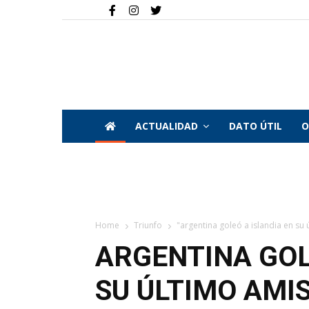
ACTUALIDAD
DATO ÚTIL
O
Home
Triunfo
"argentina goleó a islandia en su 
ARGENTINA GOL
SU ÚLTIMO AMI