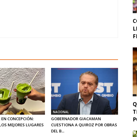
C
L
F
Q
T
NACIONAL
P
 EN CONCEPCIÓN:
GOBERNADOR GIACAMAN
LOS MEJORES LUGARES
CUESTIONA A QUIROZ POR OBRAS
DEL B...