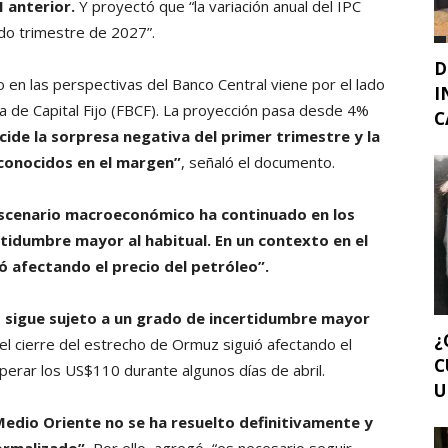
 anterior.
Y proyectó que “la variación anual del IPC
do trimestre de 2027”.
D
o en las perspectivas del Banco Central viene por el lado
I
a de Capital Fijo (FBCF). La proyección pasa desde 4%
C
incide la sorpresa negativa del primer trimestre y la
conocidos en el margen”
, señaló el documento.
escenario macroeconómico ha continuado en los
tidumbre mayor al habitual. En un contexto en el
ó afectando el precio del petróleo”.
 sigue sujeto a un grado de incertidumbre mayor
¿
el cierre del estrecho de Ormuz siguió afectando el
C
 superar los US$110 durante algunos días de abril.
U
 Medio Oriente no se ha resuelto definitivamente y