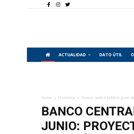
ACTUALIDAD
DATO ÚTIL
O
Home
Economía
"banco central publicó ipom de
BANCO CENTRAL
JUNIO: PROYEC