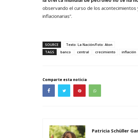
la oferta mundial de petróleo no se ha n
observando el curso de los acontecimientos 
inflacionarias”.
SOURCE
Texto: La Nación/Foto: Aton
TAGS
banco
central
crecimiento
inflación
Comparte esta noticia
Patricia Schüller G