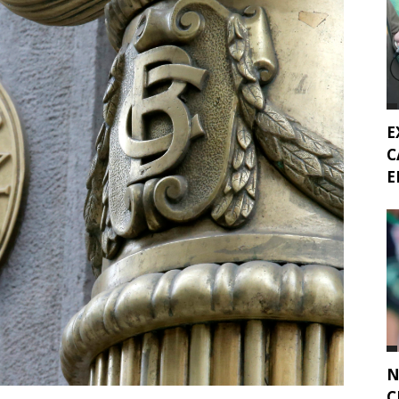
E
C
E
N
C