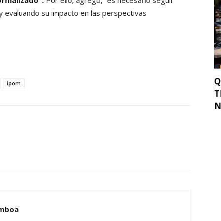
ormalizado”.
Por ello, agregó, “es necesario seguir
y evaluando su impacto en las perspectivas
Q
ipom
T
N
amboa