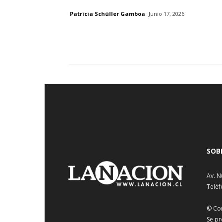
Patricia Schüller Gamboa
Junio 17, 2026
SOB
Av. N
Teléf
© Co
Se pr