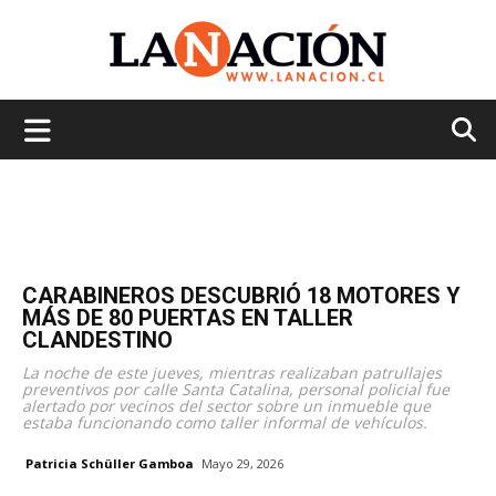
La
Nación
CARABINEROS DESCUBRIÓ 18 MOTORES Y
MÁS DE 80 PUERTAS EN TALLER
CLANDESTINO
La noche de este jueves, mientras realizaban patrullajes
preventivos por calle Santa Catalina, personal policial fue
alertado por vecinos del sector sobre un inmueble que
estaba funcionando como taller informal de vehículos.
Patricia Schüller Gamboa
Mayo 29, 2026