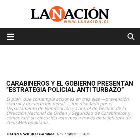
La
Nación
CARABINEROS Y EL GOBIERNO PRESENTAN
“ESTRATEGIA POLICIAL ANTI TURBAZO”
El plan, que contempla acciones en tres ejes —prevención,
control y persecución penal—, fue diseñado por el
Departamento de Planificación y Control de Gestión de la
Dirección Nacional de Orden y Seguridad de Carabineros y
comenzará su ejecución este mes a través de la Jefatura de
Zona Metropolitana.
Patricia Schüller Gamboa
Noviembre 13, 2025