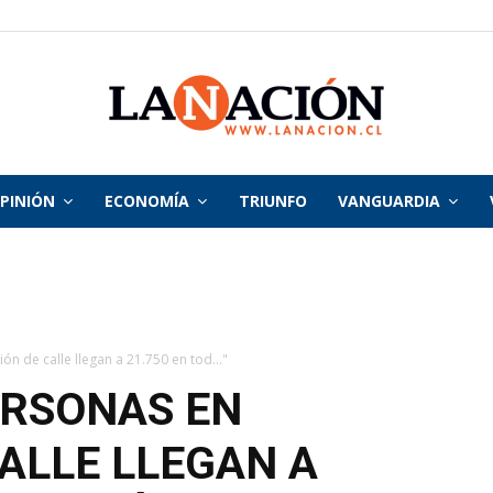
PINIÓN
ECONOMÍA
TRIUNFO
VANGUARDIA
La
Nación
ón de calle llegan a 21.750 en tod..."
ERSONAS EN
CALLE LLEGAN A