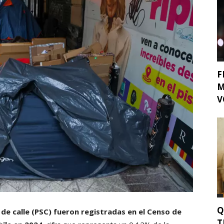
F
M
V
Q
 de calle (PSC) fueron registradas en el Censo de
T