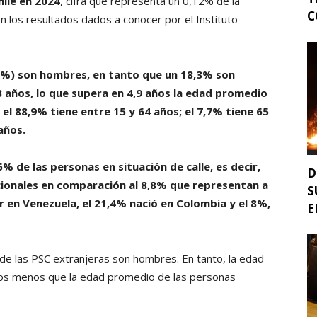
hile en 2024
, cifra que representa un 0,12% de la
C
n los resultados dados a conocer por el Instituto
7%) son hombres, en tanto que un 18,3% son
 años, lo que supera en 4,9 años la edad promedio
 el 88,9% tiene entre 15 y 64 años; el 7,7% tiene 65
años.
6% de las personas en situación de calle, es decir,
D
cionales en comparación al 8,8% que representan a
S
cer en Venezuela, el 21,4% nació en Colombia y el 8%,
E
%) de las PSC extranjeras son hombres. En tanto, la edad
años menos que la edad promedio de las personas