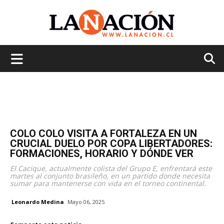
La
Nación
COLO COLO VISITA A FORTALEZA EN UN
CRUCIAL DUELO POR COPA LIBERTADORES:
FORMACIONES, HORARIO Y DÓNDE VER
El Cacique, actualmente colista del Grupo E, enfrentará este
martes al conjunto brasileño, en un partido donde necesita
sumar para mantenerse con vida en el torneo continental.
Leonardo Medina
Mayo 06, 2025