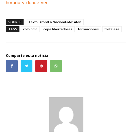
horario-y-donde-ver
SOURCE
Texto: Aton/La Nación/Foto: Aton
TAGS
colo colo
copa libertadores
formaciones
fortaleza
Comparte esta noticia