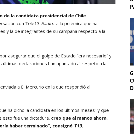
P
 de la candidata presidencial de Chile
versación con Tele13
Radio
, a la polémica que ha
es y la de integrantes de su campaña respecto a la
por asegurar que el golpe de Estado “era necesario” y
s últimas declaraciones han apuntado al respeto a la
G
C
enviada a El Mercurio en la que respondió al
D
ue ha dicho la candidata en los últimos meses” y que
ue esto fue una dictadura,
creo que al menos ahora,
ebería haber terminado”,
consignó
T13.