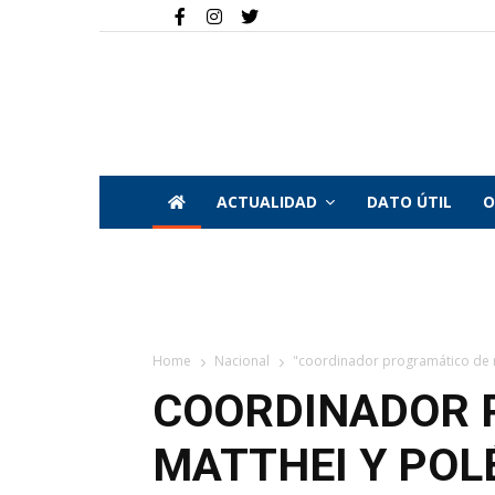
ACTUALIDAD
DATO ÚTIL
O
Home
Nacional
"coordinador programático de ma
COORDINADOR 
MATTHEI Y POL