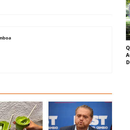
amboa
Q
A
D