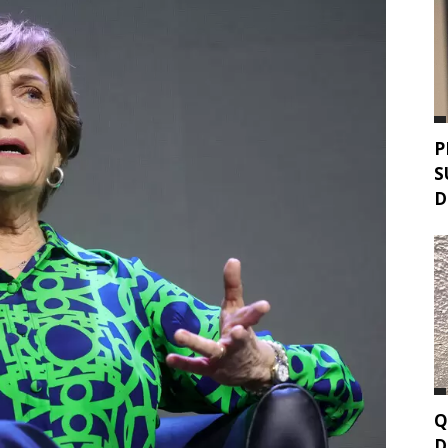
P
S
D
Q
D