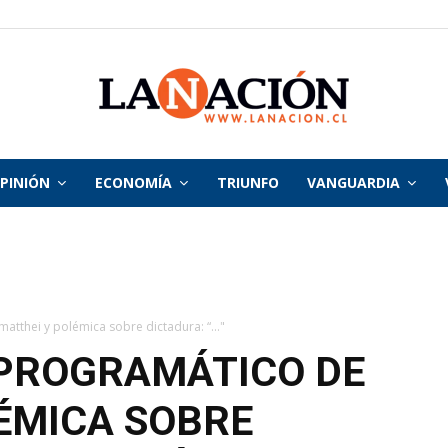
PINIÓN
ECONOMÍA
TRIUNFO
VANGUARDIA
La
Nación
tthei y polémica sobre dictadura: “..."
PROGRAMÁTICO DE
ÉMICA SOBRE