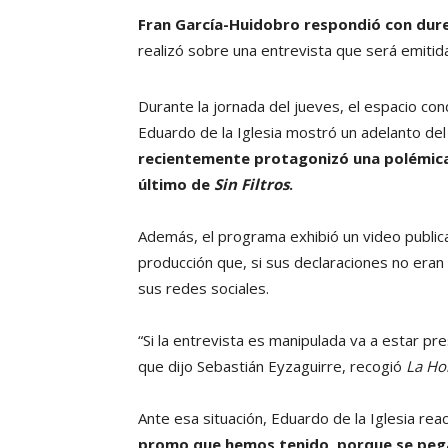
Fran García-Huidobro respondió con dure
realizó sobre una entrevista que será emiti
Durante la jornada del jueves, el espacio co
Eduardo de la Iglesia mostró un adelanto de
recientemente protagonizó una polémica 
último de
Sin Filtros
.
Además, el programa exhibió un video publicado
producción que, si sus declaraciones no eran 
sus redes sociales.
“Si la entrevista es manipulada va a estar pr
que dijo Sebastián Eyzaguirre, recogió
La Ho
Ante esa situación, Eduardo de la Iglesia re
promo que hemos tenido, porque se peg