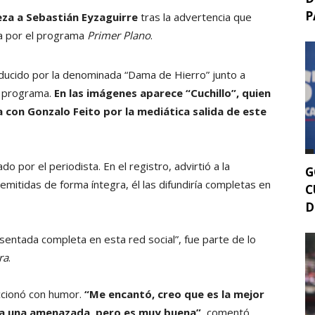
P
za a Sebastián Eyzaguirre
tras la advertencia que
da por el programa
Primer Plano
.
nducido por la denominada “Dama de Hierro” junto a
l programa.
En las imágenes aparece “Cuchillo”, quien
con Gonzalo Feito por la mediática salida de este
 por el periodista. En el registro, advirtió a la
G
emitidas de forma íntegra, él las difundiría completas en
C
D
esentada completa en esta red social”, fue parte de lo
ra
.
accionó con humor.
“Me encantó, creo que es la mejor
a una amenazada, pero es muy buena”
, comentó.