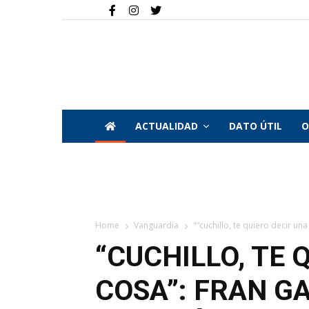
ACTUALIDAD
DATO ÚTIL
O
Home
Vanguardia
"“cuchillo, te quiero decir una 
“CUCHILLO, TE 
COSA”: FRAN G