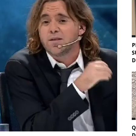
P
S
D
Q
D