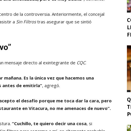
centro de la controversia. Anteriormente, el concejal
C
sistir a
Sin Filtros
tras asegurar que se sintió
L
F
vo”
 un mensaje directo al exintegrante de
CQC
.
ar mañana. Es la única vez que hacemos una
antes de emitirla”
, agregó.
Q
acepto el desafío porque me toca dar la cara, pero
T
restaurante en Vitacura, no me amenaces de nuevo”.
P
stura.
“Cuchillo, te quiero decir una cosa
, si