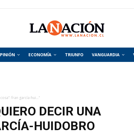
PINIÓN
ECONOMÍA
TRIUNFO
VANGUARDIA
La
Nación
cosa”: fran garcía-hui..."
QUIERO DECIR UNA
ARCÍA-HUIDOBRO