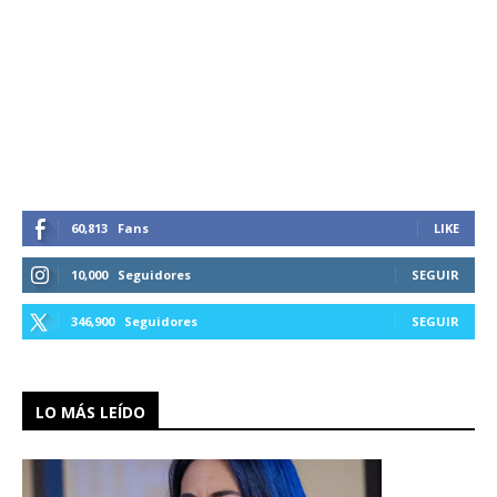
60,813
Fans
LIKE
10,000
Seguidores
SEGUIR
346,900
Seguidores
SEGUIR
LO MÁS LEÍDO