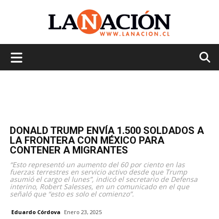
La
Nación
DONALD TRUMP ENVÍA 1.500 SOLDADOS A
LA FRONTERA CON MÉXICO PARA
CONTENER A MIGRANTES
“Esto representó un aumento del 60 por ciento en las
fuerzas terrestres en servicio activo desde que Trump
asumió el cargo el lunes”, indicó el secretario de Defensa
interino, Robert Salesses, en un comunicado en el que
señaló que “esto es solo el comienzo”.
Eduardo Córdova
Enero 23, 2025