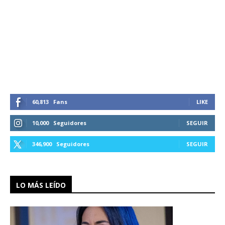
60,813
Fans
LIKE
10,000
Seguidores
SEGUIR
346,900
Seguidores
SEGUIR
LO MÁS LEÍDO