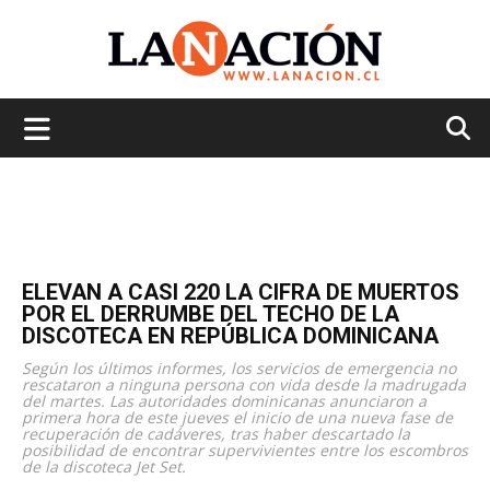
La
Nación
ELEVAN A CASI 220 LA CIFRA DE MUERTOS
POR EL DERRUMBE DEL TECHO DE LA
DISCOTECA EN REPÚBLICA DOMINICANA
Según los últimos informes, los servicios de emergencia no
rescataron a ninguna persona con vida desde la madrugada
del martes. Las autoridades dominicanas anunciaron a
primera hora de este jueves el inicio de una nueva fase de
recuperación de cadáveres, tras haber descartado la
posibilidad de encontrar supervivientes entre los escombros
de la discoteca Jet Set.