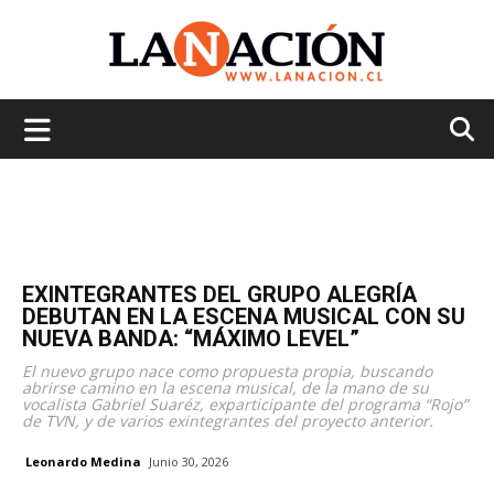
La
Nación
EXINTEGRANTES DEL GRUPO ALEGRÍA
DEBUTAN EN LA ESCENA MUSICAL CON SU
NUEVA BANDA: “MÁXIMO LEVEL”
El nuevo grupo nace como propuesta propia, buscando
abrirse camino en la escena musical, de la mano de su
vocalista Gabriel Suaréz, exparticipante del programa “Rojo”
de TVN, y de varios exintegrantes del proyecto anterior.
Leonardo Medina
Junio 30, 2026