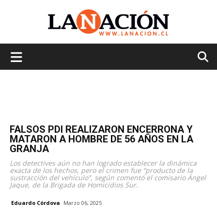
La
Nación
FALSOS PDI REALIZARON ENCERRONA Y
MATARON A HOMBRE DE 56 AÑOS EN LA
GRANJA
Los detectives aún no han logrado establecer la dinámica
exacta de los hechos, pero el crimen fue “producto de la
sustracción del vehículo”, según comentó el comisario Ángel
Jaque, de la Brigada de Homicidios Sur.
Eduardo Córdova
Marzo 06, 2025