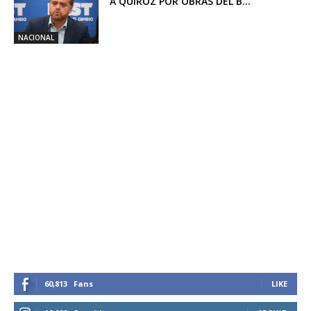
A QUIROZ POR OBRAS DEL B...
NACIONAL
60,813
Fans
LIKE