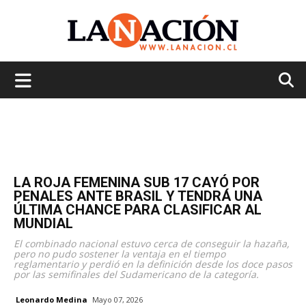
La
Nación
LA ROJA FEMENINA SUB 17 CAYÓ POR
PENALES ANTE BRASIL Y TENDRÁ UNA
ÚLTIMA CHANCE PARA CLASIFICAR AL
MUNDIAL
El combinado nacional estuvo cerca de conseguir la hazaña,
pero no pudo sostener la ventaja en el tiempo
reglamentario y perdió en la definición desde los doce pasos
por las semifinales del Sudamericano de la categoría.
Leonardo Medina
Mayo 07, 2026